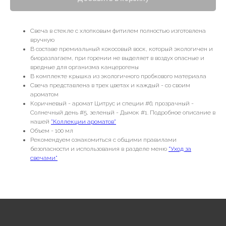
Свеча в стекле с хлопковым фитилем полностью изготовлена
вручную
В составе премиальный кокосовый воск, который экологичен и
биоразлагаем, при горении не выделяет в воздух опасные и
вредные для организма канцерогены
В комплекте крышка из экологичного пробкового материала
Свеча представлена в трех цветах и каждый - со своим
ароматом
Коричневый - аромат Цитрус и специи #6; прозрачный -
Солнечный день #5, зеленый - Дымок #1. Подробное описание в
нашей
"Коллекции ароматов"
Объем - 100 мл
Рекомендуем ознакомиться с общими правилами
безопасности и использования в разделе меню
"Уход за
свечами"